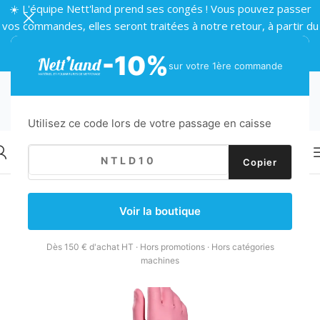
☀️ L'équipe Nett'land prend ses congés ! Vous pouvez passer
vos commandes, elles seront traitées à notre retour, à partir du
24 août 🌴
-10%
sur votre 1ère commande
Utilisez ce code lors de votre passage en caisse
Copier
Retour
Accueil
/
Hygiène et Protection
/
Protection
/
Gants ménage
Voir la boutique
Dès 150 € d'achat HT · Hors promotions · Hors catégories
machines