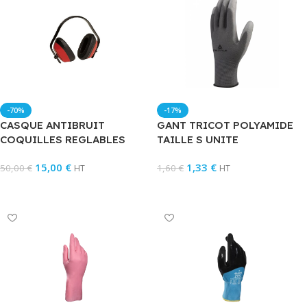
-70%
-17%
CASQUE ANTIBRUIT
GANT TRICOT POLYAMIDE
COQUILLES REGLABLES
TAILLE S UNITE
15,00
€
1,33
€
50,00
€
1,60
€
HT
HT
Ajouter Au Panier
Ajouter Au Panier