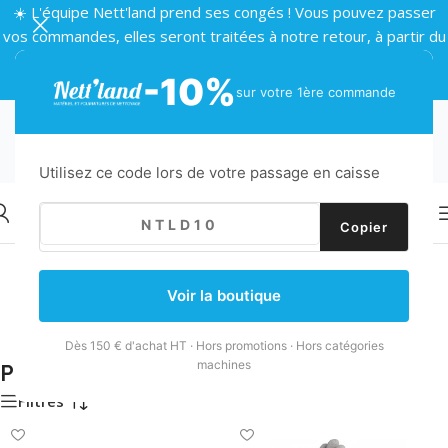
☀️ L'équipe Nett'land prend ses congés ! Vous pouvez passer
vos commandes, elles seront traitées à notre retour, à partir du
24 août 🌴
-10%
sur votre 1ère commande
Utilisez ce code lors de votre passage en caisse
Copier
Accueil
/
Hygiène et Protection
/
Protection
Accessoires
Voir la boutique
Charlottes
Sécurité
Dès 150 € d'achat HT · Hors promotions · Hors catégories
machines
Protection
Filtres