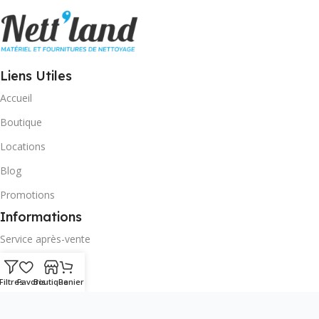
Liens Utiles
Accueil
Boutique
Locations
Blog
Promotions
Informations
Service après-vente
Contact
Filtres
Favoris
Boutique
Panier
CGU
CGV