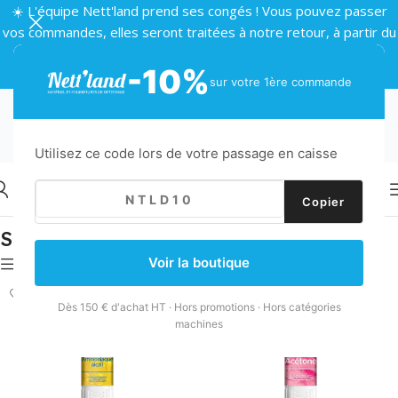
☀️ L'équipe Nett'land prend ses congés ! Vous pouvez passer
vos commandes, elles seront traitées à notre retour, à partir du
24 août 🌴
-10%
sur votre 1ère commande
Utilisez ce code lors de votre passage en caisse
Copier
Accueil
/
Produits d'entretien
/
Traitement sols
/
Solvants
Solvants
Voir la boutique
Filtres
Dès 150 € d'achat HT · Hors promotions · Hors catégories
machines