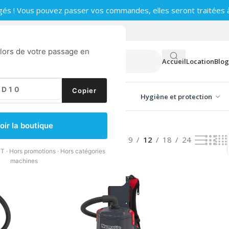
gés ! Vous pouvez passer vos commandes, elles seront traitées à 
0
 lors de votre passage en
Accueil
Location
Blog
Copier
ge vitres
Produits d'entretien
Hygiène et protection
chés
oir la boutique
rsal
Afficher
9
12
18
24
T · Hors promotions · Hors catégories
machines