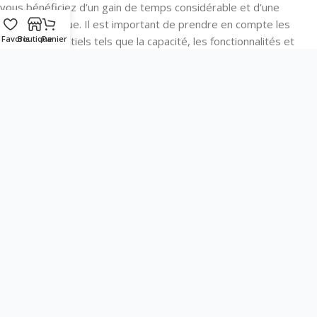
vous bénéficiez d’un gain de temps considérable et d’une
efficacité accrue. Il est important de prendre en compte les
Favoris
Boutique
Panier
critères essentiels tels que la capacité, les fonctionnalités et
l’entretien pour faire le meilleur choix possible. Un appareil de
qualité vous accompagnera durant de nombreuses années, tout
en garantissant une vaisselle propre et impeccable pour vos
clients.
Lave vaisselle professionnel
Newer
Suivant
Devis Rapide
Service Après
Livraison
Contactez-
Vente
Rapide