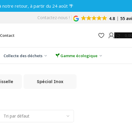
notre retour, à partir du 24 août 🌴
Contactez-nous !
4.8
55 av
0,0
Contact
Collecte des déchets
Gamme écologique
sselle
Spécial Inox