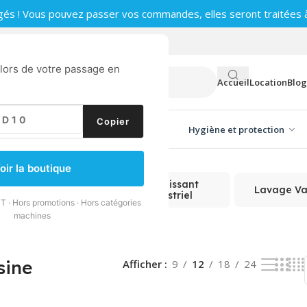
gés ! Vous pouvez passer vos commandes, elles seront traitées à 
0
 lors de votre passage en
Accueil
Location
Blog
Copier
ge vitres
Produits d'entretien
Hygiène et protection
de 25–25 sur 25 résultats
oir la boutique
Dégraissant
Dégraissant
Lavage Vai
Alimentaire
Industriel
T · Hors promotions · Hors catégories
machines
sine
Afficher
9
12
18
24