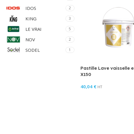
IDOS
2
KING
3
LE VRAI
5
NOV
2
SODEL
1
Pastille Lave vaisselle 
X150
40,04
€
HT