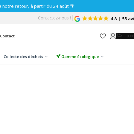
notre retour, à partir du 24 août 🌴
Contactez-nous !
4.8
55 av
0,0
Contact
Collecte des déchets
Gamme écologique