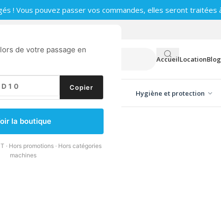
gés ! Vous pouvez passer vos commandes, elles seront traitées à 
0
 lors de votre passage en
Accueil
Location
Blog
Copier
ge vitres
Produits d'entretien
Hygiène et protection
oir la boutique
T · Hors promotions · Hors catégories
machines