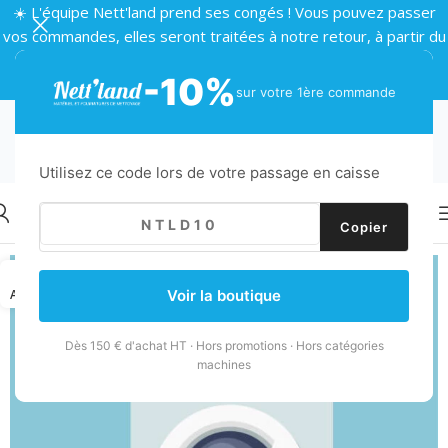
☀️ L'équipe Nett'land prend ses congés ! Vous pouvez passer
vos commandes, elles seront traitées à notre retour, à partir du
24 août 🌴
-10%
sur votre 1ère commande
Utilisez ce code lors de votre passage en caisse
Copier
18
AOÛT
Voir la boutique
Dès 150 € d'achat HT · Hors promotions · Hors catégories
machines