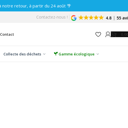
notre retour, à partir du 24 août 🌴
Contactez-nous !
4.8
55 av
0,0
Contact
Collecte des déchets
Gamme écologique