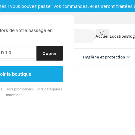
gés ! Vous pouvez passer vos commandes, elles seront traitées à 
0
 lors de votre passage en
Accueil
Location
Blog
Copier
ge vitres
Produits d'entretien
Hygiène et protection
oir la boutique
T · Hors promotions · Hors catégories
machines