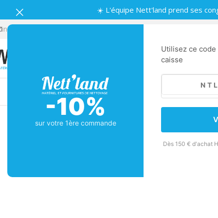
☀️ L'équipe Nett'land prend ses con
info.nettland@gmail.com
Lundi-Vendredi | 8:30-12:00, 14:00-18:3
Utilisez ce code
caisse
Machines
Matériel de nettoyage
Nettoya
-10%
MATÉRIELS DE NETTOYAGE
Chiffon Microfibre : L’outil parfait pour un
V
sur votre 1ère commande
nettoyage rapide et efficace
Publié par
Dès 150 € d'achat H
Pourquoi choisir un chiffon microfibre pour le nettoyage
? Les chiffons en microfibre sont devenus des indi...