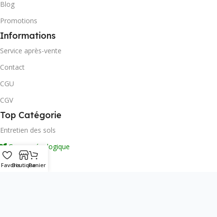
Blog
Promotions
Informations
Service après-vente
Contact
CGU
CGV
Top Catégorie
Entretien des sols
Gamme écologique
Autolaveuse
Favoris
Boutique
Panier
Aspirateurs
Télécharger l’application mobile :