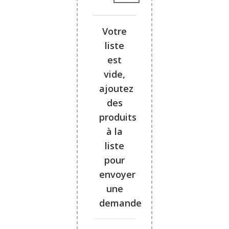
Votre
liste
est
vide,
ajoutez
des
produits
à la
liste
pour
envoyer
une
demande