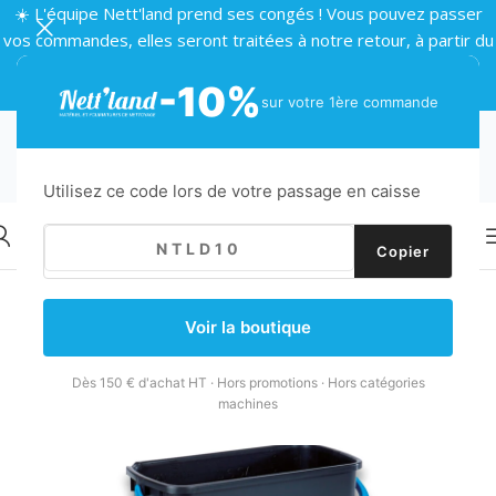
☀️ L'équipe Nett'land prend ses congés ! Vous pouvez passer
vos commandes, elles seront traitées à notre retour, à partir du
24 août 🌴
-10%
sur votre 1ère commande
Utilisez ce code lors de votre passage en caisse
Copier
Retour
Accueil
/
Nettoyage vitres
/
Accessoires vitre
/
Seaux vitre
Voir la boutique
Dès 150 € d'achat HT · Hors promotions · Hors catégories
machines