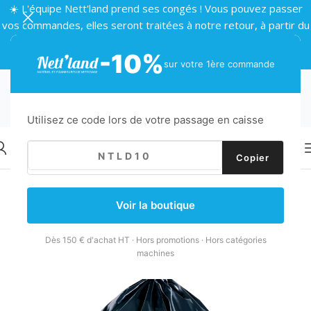
☀️ L'équipe Nett'land prend ses congés ! Vous pouvez passer
vos commandes, elles seront traitées à notre retour, à partir du
24 août 🌴
-10%
sur votre 1ère commande
Utilisez ce code lors de votre passage en caisse
Copier
Retour
Accueil
/
Collecte des déchets
/
Sacs poubelle
/
Sacs 160L et plus
Voir la boutique
Dès 150 € d'achat HT · Hors promotions · Hors catégories
machines