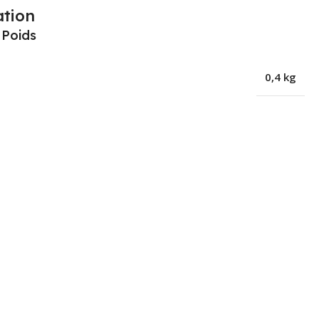
ation
- Poids
0,4 kg