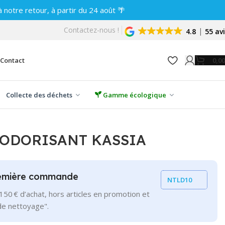
notre retour, à partir du 24 août 🌴
Contactez-nous !
4.8
55 av
0,0
Contact
Collecte des déchets
Gamme écologique
ODORISANT KASSIA
remière commande
NTLD10
150 € d’achat, hors articles en promotion et
de nettoyage".