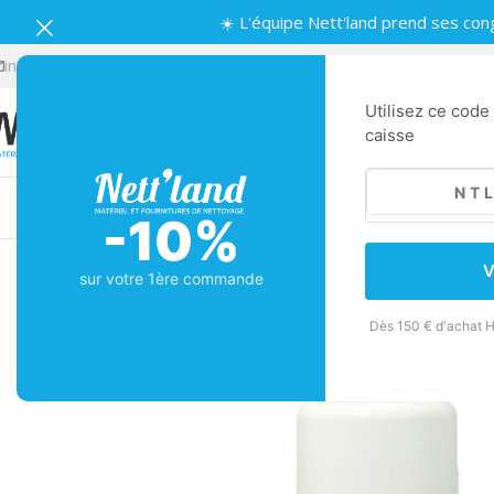
☀️ L'équipe Nett'land prend ses con
info.nettland@gmail.com
Lundi-Vendredi | 8:30-12:00, 14:00-18:3
Utilisez ce code
caisse
Machines
Matériel de nettoyage
Nettoya
-10%
Retour
Accueil
/
Produits d'entretien
/
Désodorisants
/
Diffuseurs
/
Rechar
V
sur votre 1ère commande
Dès 150 € d'achat H