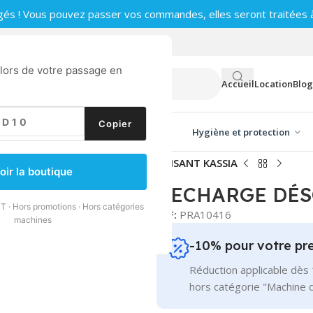
gés ! Vous pouvez passer vos commandes, elles seront traitées à 
0
 lors de votre passage en
Accueil
Location
Blog
Copier
ge vitres
Produits d'entretien
Hygiène et protection
ges diffuseur
/
RECHARGE DÉSODORISANT KASSIA
oir la boutique
RECHARGE DÉS
T · Hors promotions · Hors catégories
REF:
PRA10416
machines
-10% pour votre p
Réduction applicable dès 
hors catégorie "Machine 