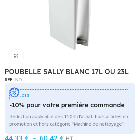
Cliquer pour agrandir
POUBELLE SALLY BLANC 17L OU 23L
REF:
ND
NTLD10
-10% pour votre première commande
Réduction applicable dès 150 € d’achat, hors articles en
promotion et hors catégorie "Machine de nettoyage".
44,33
€
–
60,42
€
HT