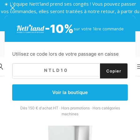
☀️ L'équipe Nett'land prend ses congés ! Vous pouvez passer
vos commandes, elles seront traitées à notre retour, à partir du
24 août 🌴
-10%
sur votre 1ère commande
Utilisez ce code lors de votre passage en caisse
Copier
Retour
Accueil
/
Collecte des déchets
/
Poubelles
/
Poubelle intérieure
Voir la boutique
Dès 150 € d'achat HT · Hors promotions · Hors catégories
machines