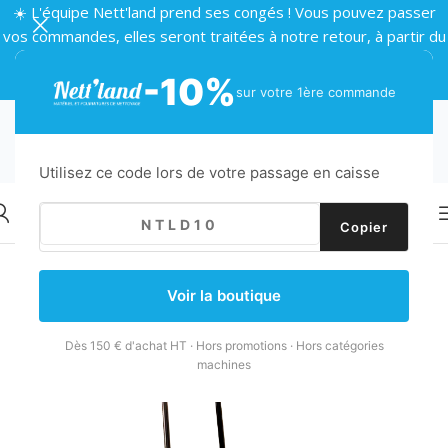
☀️ L'équipe Nett'land prend ses congés ! Vous pouvez passer
vos commandes, elles seront traitées à notre retour, à partir du
24 août 🌴
-10%
sur votre 1ère commande
Utilisez ce code lors de votre passage en caisse
Copier
Retour
Accueil
/
Collecte des déchets
/
Ramassage
/
Pelles et balayettes
Voir la boutique
Dès 150 € d'achat HT · Hors promotions · Hors catégories
machines