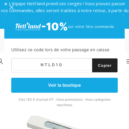
☀️ L'équipe Nett'land prend ses congés ! Vous pouvez passer
vos commandes, elles seront traitées à notre retour, à partir du
24 août 🌴
-10%
sur votre 1ère commande
Utilisez ce code lors de votre passage en caisse
Copier
Retour
Accueil
/
Nettoyage vitres
/
Grattoirs
/
Lames
Voir la boutique
Dès 150 € d'achat HT · Hors promotions · Hors catégories
machines