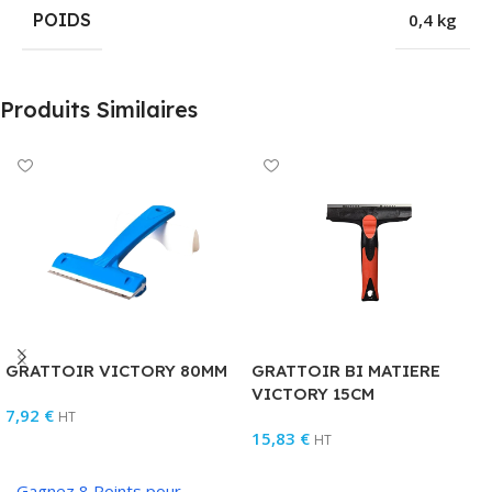
POIDS
0,4 kg
Produits Similaires
GRATTOIR VICTORY 80MM
GRATTOIR BI MATIERE
VICTORY 15CM
7,92
€
HT
15,83
€
HT
Ajouter Au Panier
Ajouter Au Panier
Gagnez 8 Points pour