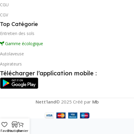
CGU
CGV
Top Catégorie
Entretien des sols
Gamme écologique
Autolaveuse
Aspirateurs
Télécharger l’application mobile :
Nett’land
© 2025 Créé par
Mb
Favoris
Boutique
Panier