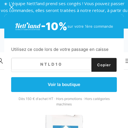
☀️ L'équipe Nett'land prend ses congés ! Vous pouvez passer
vos commandes, elles seront traitées à notre retour, à partir du
24 août 🌴
-10%
sur votre 1ère commande
Utilisez ce code lors de votre passage en caisse
Copier
Retour
Accueil
/
Produits d'entretien
/
Traitement sols
/
Cire et émulsion
Voir la boutique
Dès 150 € d'achat HT · Hors promotions · Hors catégories
machines