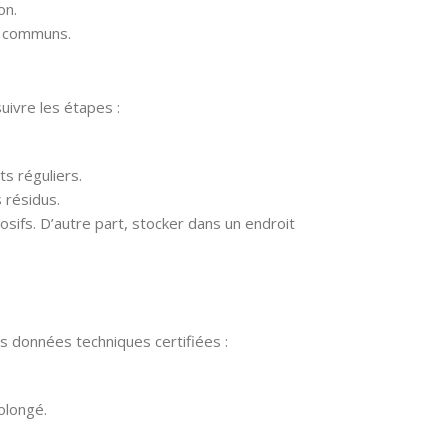
on.
s communs.
suivre les étapes :
s réguliers.
s résidus.
osifs. D’autre part, stocker dans un endroit
s données techniques certifiées :
olongé.