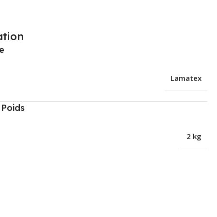
ation
e
Lamatex
- Poids
2 kg