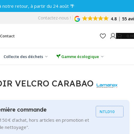
notre retour, à partir du 24 août 🌴
Contactez-nous !
4.8
55 av
0,0
Contact
Collecte des déchets
Gamme écologique
OIR VELCRO CARABAO
remière commande
NTLD10
150 € d’achat, hors articles en promotion et
de nettoyage".