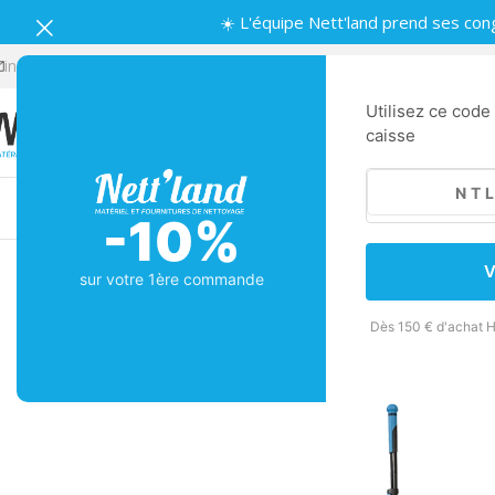
☀️ L'équipe Nett'land prend ses con
info.nettland@gmail.com
Lundi-Vendredi | 8:30-12:00, 14:00-18:3
Utilisez ce code
caisse
Machines
Matériel de nettoyage
Nettoya
-10%
Retour
Accueil
/
Matériel de nettoyage
/
Balais et supports
/
Balais
/
BALA
V
sur votre 1ère commande
Dès 150 € d'achat H