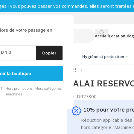
gés ! Vous pouvez passer vos commandes, elles seront traitées à 
0
 lors de votre passage en
Accueil
Location
Blog
Copier
ge vitres
Produits d'entretien
Hygiène et protection
I RESERVOIR VELCRO CARABAO
oir la boutique
BALAI RESERV
T · Hors promotions · Hors catégories
machines
REF:
DR27300
-10% pour votre p
Réduction applicable dès 
hors catégorie "Machine 