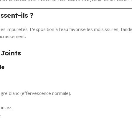
ssent-ils ?
 les impuretés. L’exposition à l’eau favorise les moisissures, tan
ncrassement.
 Joints
de
igre blanc (effervescence normale).
rincez.
.