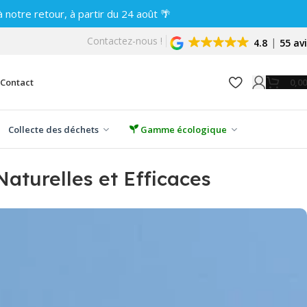
notre retour, à partir du 24 août 🌴
Contactez-nous !
4.8
55 av
0,0
Contact
Collecte des déchets
Gamme écologique
aturelles et Efficaces