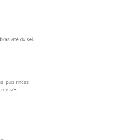
brasivité du sel.
, puis rincez.
ncrassés.
ne.