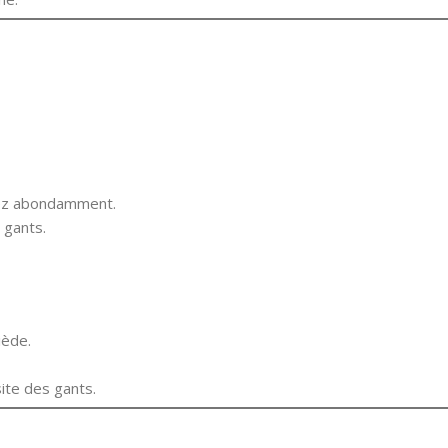
ncez abondamment.
s gants.
iède.
ite des gants.