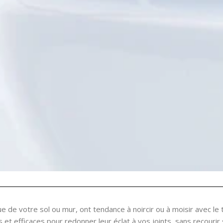
e de votre sol ou mur, ont tendance à noircir ou à moisir avec le te
s et efficaces pour redonner leur éclat à vos joints, sans recour