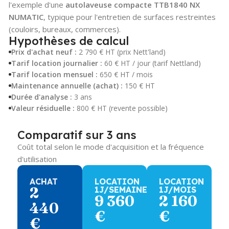
l'exemple d'une
autolaveuse compacte TTB1840 NX
NUMATIC
, typique pour l'entretien de surfaces restreintes
(couloirs, bureaux, commerces).
Hypothèses de calcul
Prix d'achat neuf :
2 790 € HT (prix Nett'land)
Tarif location journalier :
60 € HT / jour (tarif Nettland)
Tarif location mensuel :
650 € HT / mois
Maintenance annuelle (achat) :
150 € HT
Durée d'analyse :
3 ans
Valeur résiduelle :
800 € HT (revente possible)
Comparatif sur 3 ans
Coût total selon le mode d'acquisition et la fréquence
d'utilisation
ACHAT
LOCATION
LOCATION
2
1J/SEMAINE
1J/MOIS
9 360
2 160
440
€
€
€