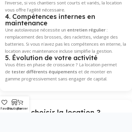
l'inverse, si vos chantiers sont courts et variés, la location
vous offre l'agilité nécessaire.
4. Compétences internes en
maintenance
Une autolaveuse nécessite un
entretien régulier
:
remplacement des brosses, des raclettes, vidange des
batteries. Si vous n'avez pas les compétences en interne, la
location avec maintenance incluse simplifie la gestion.
5. Évolution de votre activité
Vous êtes en phase de croissance ? La location permet
de
tester différents équipements
et de monter en
gamme progressivement sans engager de capital.
Favoris
Boutique
Panier
Quand choisir la location ?
La location est la solution idéale dans plusieurs situations
précises. Voici les
profils types
pour lesquels louer fait