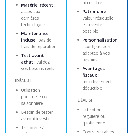
accessible
Matériel récent
:
accès aux
Patrimoine
:
dernières
valeur résiduelle
technologies
et revente
possible
Maintenance
incluse
: pas de
Personnalisation
frais de réparation
: configuration
adaptée à vos
Test avant
besoins
achat
: validez
vos besoins réels
Avantages
fiscaux
:
IDÉAL SI
amortissement
déductible
Utilisation
ponctuelle ou
IDÉAL SI
saisonnière
Utilisation
Besoin de tester
régulière ou
avant d'investir
quotidienne
Trésorerie à
Contrats stables