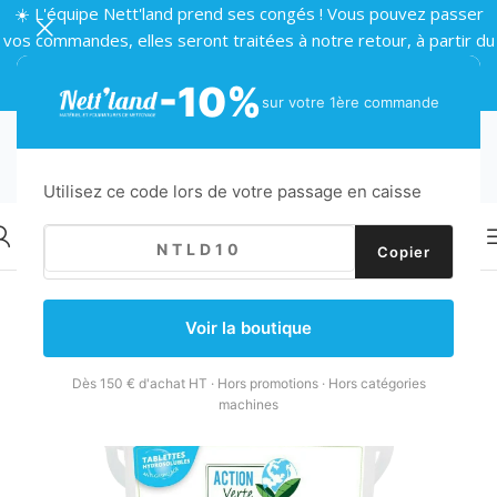
☀️ L'équipe Nett'land prend ses congés ! Vous pouvez passer
vos commandes, elles seront traitées à notre retour, à partir du
24 août 🌴
-10%
sur votre 1ère commande
Utilisez ce code lors de votre passage en caisse
Copier
Retour
Accueil
/
Gamme Écologique
/
Cuisine écologique
Voir la boutique
Dès 150 € d'achat HT · Hors promotions · Hors catégories
machines