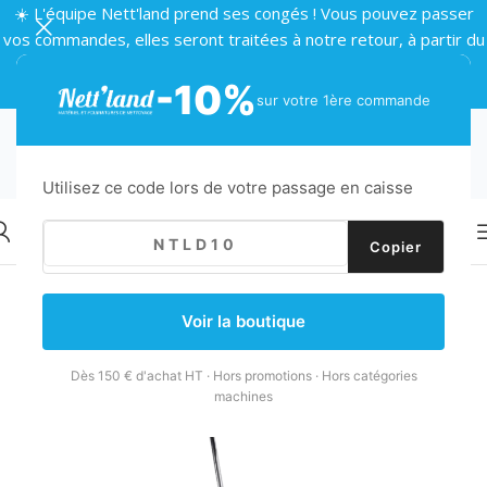
☀️ L'équipe Nett'land prend ses congés ! Vous pouvez passer
vos commandes, elles seront traitées à notre retour, à partir du
24 août 🌴
-10%
sur votre 1ère commande
Utilisez ce code lors de votre passage en caisse
Copier
Retour
Accueil
/
Machines
/
Monobrosses
/
Monobrosse basse vitesse
Voir la boutique
Dès 150 € d'achat HT · Hors promotions · Hors catégories
machines