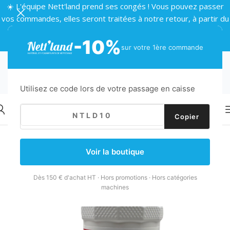
☀️ L'équipe Nett'land prend ses congés ! Vous pouvez passer
vos commandes, elles seront traitées à notre retour, à partir du
24 août 🌴
-10%
sur votre 1ère commande
Utilisez ce code lors de votre passage en caisse
Copier
Retour
Accueil
/
Produits d'entretien
/
Traitement sols
/
Anti-graffiti
Voir la boutique
Dès 150 € d'achat HT · Hors promotions · Hors catégories
machines