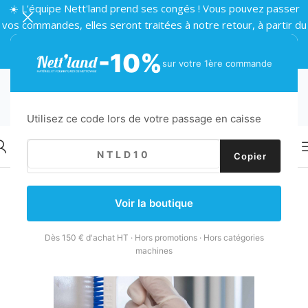
☀️ L'équipe Nett'land prend ses congés ! Vous pouvez passer
vos commandes, elles seront traitées à notre retour, à partir du
24 août 🌴
-10%
sur votre 1ère commande
Utilisez ce code lors de votre passage en caisse
Copier
Retour
Accueil
/
Produits d'entretien
/
Nettoyant sanitaires
Voir la boutique
Dès 150 € d'achat HT · Hors promotions · Hors catégories
machines