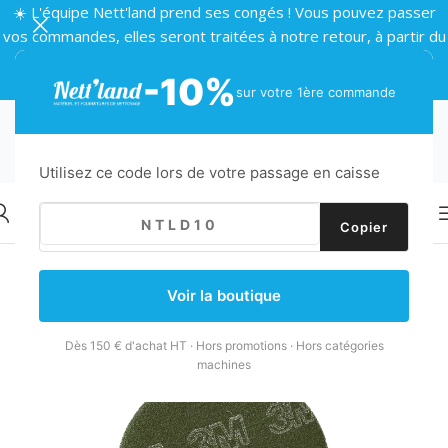
☀️ L'équipe Nett'land prend ses congés ! Vous pouvez passer
vos commandes, elles seront traitées à notre retour, à partir du
24 août 🌴
-10%
sur votre 1ère commande
Utilisez ce code lors de votre passage en caisse
Copier
Retour
Accueil
/
Machines
/
Accessoires machines
/
Disques et brosses
Voir la boutique
Dès 150 € d'achat HT · Hors promotions · Hors catégories
machines