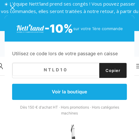
☀️ L'équipe Nett'land prend ses congés ! Vous pouvez passer
vos commandes, elles seront traitées à notre retour, à partir du
24 août 🌴
-10%
sur votre 1ère commande
Utilisez ce code lors de votre passage en caisse
Copier
Retour
Accueil
/
Machines
/
Autolaveuses
/
Autolaveuse batterie
Voir la boutique
Dès 150 € d'achat HT · Hors promotions · Hors catégories
machines