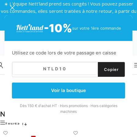
☀️ L'équipe Nett'land prend ses congés ! Vous pouvez passer
vos commandes, elles seront traitées à notre retour, à partir du
24 août 🌴
-10%
sur votre 1ère commande
Utilisez ce code lors de votre passage en caisse
Copier
Accueil
/
Produits d'entretien
/
Nettoyant sanitaires
/
Page 3
Voir la boutique
Déboucheur
Désinfectant
Dès 150 € d'achat HT · Hors promotions · Hors catégories
machines
Nettoyant sanitaires
Filtres