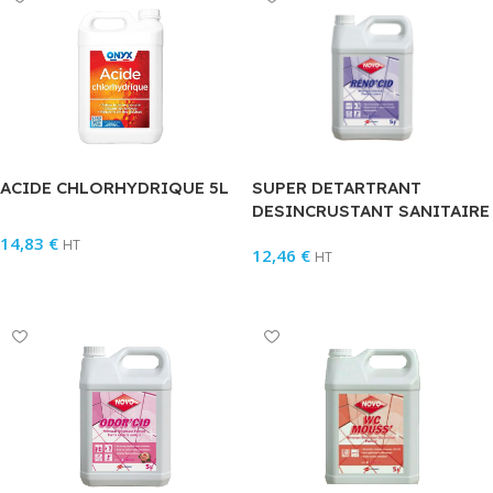
ACIDE CHLORHYDRIQUE 5L
SUPER DETARTRANT
DESINCRUSTANT SANITAIRE
RENO CID TRAITEMENT
14,83
€
HT
12,46
€
CURATIF
HT
Ajouter Au Panier
Ajouter Au Panier