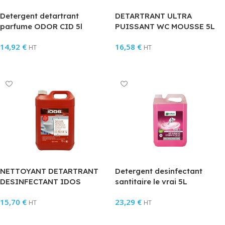
Detergent detartrant
DETARTRANT ULTRA
parfume ODOR CID 5l
PUISSANT WC MOUSSE 5L
14,92
€
16,58
€
HT
HT
Ajouter Au Panier
Ajouter Au Panier
NETTOYANT DETARTRANT
Detergent desinfectant
DESINFECTANT IDOS
santitaire le vrai 5L
ACIDOBACT 5L
15,70
€
23,29
€
HT
HT
Ajouter Au Panier
Ajouter Au Panier