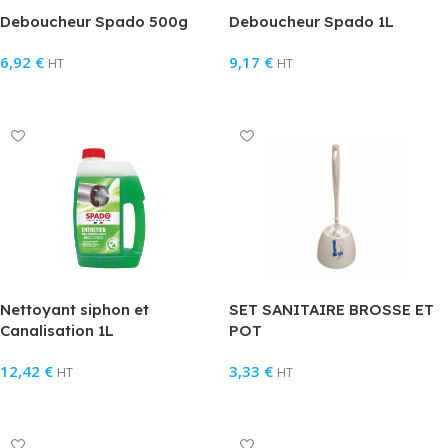
Deboucheur Spado 500g
Deboucheur Spado 1L
6,92
€
9,17
€
HT
HT
Ajouter Au Panier
Ajouter Au Panier
Nettoyant siphon et
SET SANITAIRE BROSSE ET
Canalisation 1L
POT
12,42
€
3,33
€
HT
HT
Ajouter Au Panier
Ajouter Au Panier