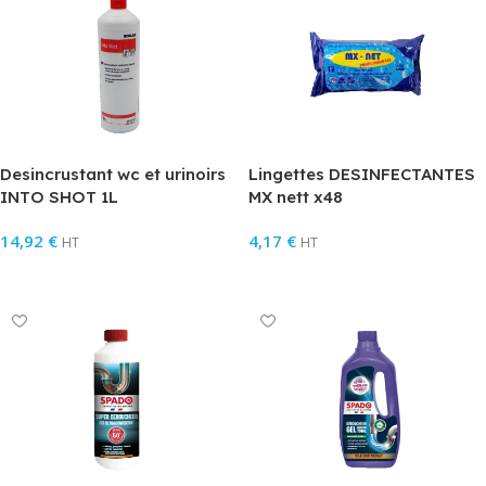
Desincrustant wc et urinoirs
Lingettes DESINFECTANTES
INTO SHOT 1L
MX nett x48
14,92
€
4,17
€
HT
HT
Ajouter Au Panier
En Savoir Plus